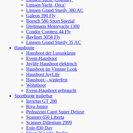
Linssen Yacht ‚Orca‘
Linssen Grand Sturdy 380 AC
Galeon 390 Fly
Boesch 580 Sport Spezial
Drettmann Motoryacht 1300
Condor Comtess 44 Fly
Bayliner 3058 Fly
Linssen Grand Sturdy 35 AC
Hausboote
Hausboot der Luxusklasse
Event-Hausboot
Joylife Hausboot elektrisch
Hausboot im Vintage Look
Hausboot JoyLife
Hausboot – winterfest
Wohnboot
Event-Hausboot gebraucht
Sportboote trailerbar
Invictus GT 280
Riva Junior
Pedrazzini Capri Super Deluxe
Scanner 650 Liberta
Scanner Dillenium 2999
Eolo 830 Day