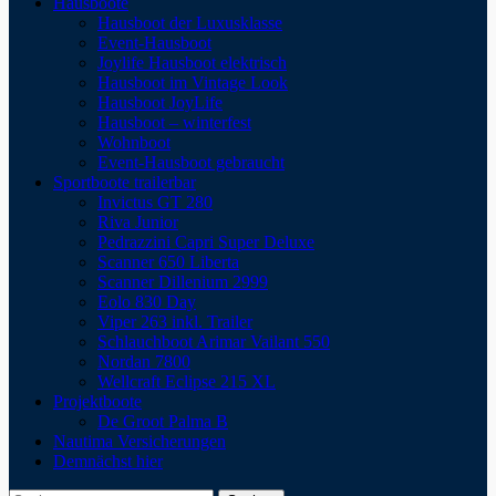
Hausboote
Hausboot der Luxusklasse
Event-Hausboot
Joylife Hausboot elektrisch
Hausboot im Vintage Look
Hausboot JoyLife
Hausboot – winterfest
Wohnboot
Event-Hausboot gebraucht
Sportboote trailerbar
Invictus GT 280
Riva Junior
Pedrazzini Capri Super Deluxe
Scanner 650 Liberta
Scanner Dillenium 2999
Eolo 830 Day
Viper 263 inkl. Trailer
Schlauchboot Arimar Vailant 550
Nordan 7800
Wellcraft Eclipse 215 XL
Projektboote
De Groot Palma B
Nautima Versicherungen
Demnächst hier