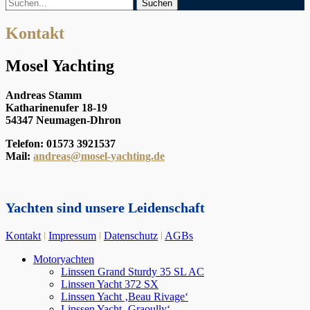
Suchen
Suchen
nach:
Kontakt
Mosel Yachting
Andreas Stamm
Katharinenufer 18-19
54347 Neumagen-Dhron
Telefon: 01573 3921537
Mail:
andreas@mosel-yachting.de
Yachten sind unsere Leidenschaft
Kontakt
ǀ
Impressum
ǀ
Datenschutz
ǀ
AGBs
Nach
Motoryachten
oben
Linssen Grand Sturdy 35 SL AC
scrollen
Linssen Yacht 372 SX
Linssen Yacht ‚Beau Rivage‘
Linssen Yacht ‚Graoully‘