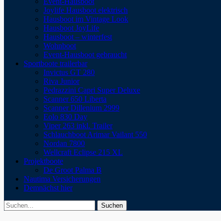
Event-Hausboot
Joylife Hausboot elektrisch
Hausboot im Vintage Look
Hausboot JoyLife
Hausboot – winterfest
Wohnboot
Event-Hausboot gebraucht
Sportboote trailerbar
Invictus GT 280
Riva Junior
Pedrazzini Capri Super Deluxe
Scanner 650 Liberta
Scanner Dillenium 2999
Eolo 830 Day
Viper 263 inkl. Trailer
Schlauchboot Arimar Vailant 550
Nordan 7800
Wellcraft Eclipse 215 XL
Projektboote
De Groot Palma B
Nautima Versicherungen
Demnächst hier
Suchen
Suchen
nach: