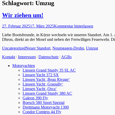
Schlagwort:
Umzug
Wir ziehen um!
Veröffentlicht
27. Februar 2025
17. März 2025
Kommentar hinterlassen
am
Liebe Bootsfreunde, in Kürze wechseln wir unseren Standort. Am 1
Dhron, direkt an der Mosel und neben der Freiwilligen Feuerwehr. Die
Kategorien
Schlagworte
Uncategorized
Neuer Standort
,
Neumgagen-Drohn
,
Umzug
Kontakt
ǀ
Impressum
ǀ
Datenschutz
ǀ
AGBs
Nach
Motoryachten
oben
Linssen Grand Sturdy 35 SL AC
scrollen
Linssen Yacht 372 SX
Linssen Yacht ‚Beau Rivage‘
Linssen Yacht ‚Graoully‘
Linssen Yacht ‚Orca‘
Linssen Grand Sturdy 380 AC
Galeon 390 Fly
Boesch 580 Sport Spezial
Drettmann Motoryacht 1300
Condor Comtess 44 Fly