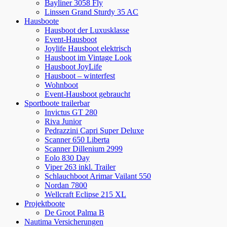
Bayliner 3058 Fly
Linssen Grand Sturdy 35 AC
Hausboote
Hausboot der Luxusklasse
Event-Hausboot
Joylife Hausboot elektrisch
Hausboot im Vintage Look
Hausboot JoyLife
Hausboot – winterfest
Wohnboot
Event-Hausboot gebraucht
Sportboote trailerbar
Invictus GT 280
Riva Junior
Pedrazzini Capri Super Deluxe
Scanner 650 Liberta
Scanner Dillenium 2999
Eolo 830 Day
Viper 263 inkl. Trailer
Schlauchboot Arimar Vailant 550
Nordan 7800
Wellcraft Eclipse 215 XL
Projektboote
De Groot Palma B
Nautima Versicherungen