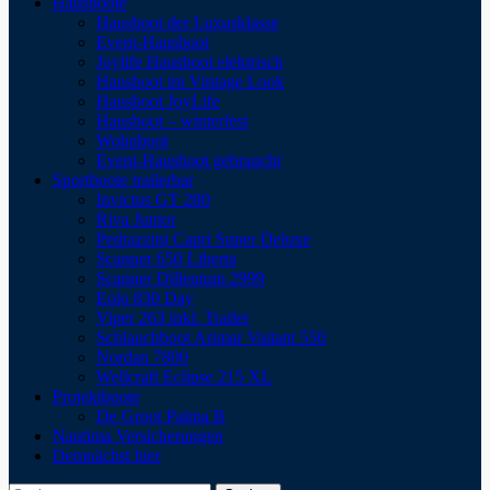
Hausboote
Hausboot der Luxusklasse
Event-Hausboot
Joylife Hausboot elektrisch
Hausboot im Vintage Look
Hausboot JoyLife
Hausboot – winterfest
Wohnboot
Event-Hausboot gebraucht
Sportboote trailerbar
Invictus GT 280
Riva Junior
Pedrazzini Capri Super Deluxe
Scanner 650 Liberta
Scanner Dillenium 2999
Eolo 830 Day
Viper 263 inkl. Trailer
Schlauchboot Arimar Vailant 550
Nordan 7800
Wellcraft Eclipse 215 XL
Projektboote
De Groot Palma B
Nautima Versicherungen
Demnächst hier