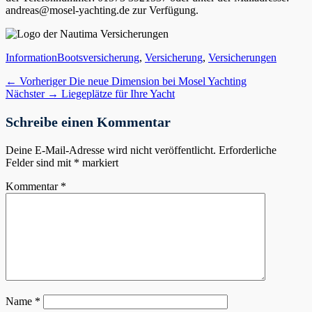
andreas@mosel-yachting.de zur Verfügung.
Kategorien
Schlagworte
Information
Bootsversicherung
,
Versicherung
,
Versicherungen
Beitragsnavigation
Vorheriger
← Vorheriger
Die neue Dimension bei Mosel Yachting
Nächster
Beitrag:
Nächster →
Liegeplätze für Ihre Yacht
Beitrag:
Schreibe einen Kommentar
Deine E-Mail-Adresse wird nicht veröffentlicht.
Erforderliche
Felder sind mit
*
markiert
Kommentar
*
Name
*