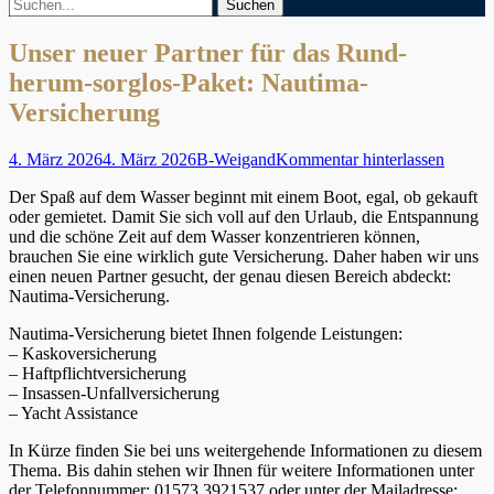
Suchen
Suchen
nach:
Unser neuer Partner für das Rund-
herum-sorglos-Paket: Nautima-
Versicherung
Veröffentlicht
Autor
4. März 2026
4. März 2026
B-Weigand
Kommentar hinterlassen
am
Der Spaß auf dem Wasser beginnt mit einem Boot, egal, ob gekauft
oder gemietet. Damit Sie sich voll auf den Urlaub, die Entspannung
und die schöne Zeit auf dem Wasser konzentrieren können,
brauchen Sie eine wirklich gute Versicherung. Daher haben wir uns
einen neuen Partner gesucht, der genau diesen Bereich abdeckt:
Nautima-Versicherung.
Nautima-Versicherung bietet Ihnen folgende Leistungen:
– Kaskoversicherung
– Haftpflichtversicherung
– Insassen-Unfallversicherung
– Yacht Assistance
In Kürze finden Sie bei uns weitergehende Informationen zu diesem
Thema. Bis dahin stehen wir Ihnen für weitere Informationen unter
der Telefonnummer: 01573 3921537 oder unter der Mailadresse: