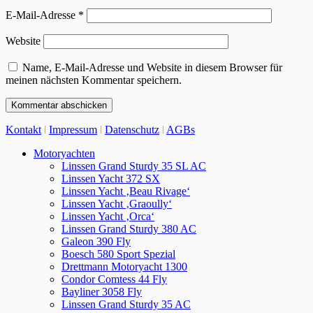
E-Mail-Adresse
*
Website
Name, E-Mail-Adresse und Website in diesem Browser für
meinen nächsten Kommentar speichern.
Kontakt
ǀ
Impressum
ǀ
Datenschutz
ǀ
AGBs
Nach
Motoryachten
oben
Linssen Grand Sturdy 35 SL AC
scrollen
Linssen Yacht 372 SX
Linssen Yacht ‚Beau Rivage‘
Linssen Yacht ‚Graoully‘
Linssen Yacht ‚Orca‘
Linssen Grand Sturdy 380 AC
Galeon 390 Fly
Boesch 580 Sport Spezial
Drettmann Motoryacht 1300
Condor Comtess 44 Fly
Bayliner 3058 Fly
Linssen Grand Sturdy 35 AC