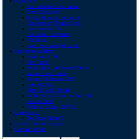
Hausboote
Hausboot der Luxusklasse
Event-Hausboot
Joylife Hausboot elektrisch
Hausboot im Vintage Look
Hausboot JoyLife
Hausboot – winterfest
Wohnboot
Event-Hausboot gebraucht
Sportboote trailerbar
Invictus GT 280
Riva Junior
Pedrazzini Capri Super Deluxe
Scanner 650 Liberta
Scanner Dillenium 2999
Eolo 830 Day
Viper 263 inkl. Trailer
Schlauchboot Arimar Vailant 550
Nordan 7800
Wellcraft Eclipse 215 XL
Projektboote
De Groot Palma B
Nautima Versicherungen
Demnächst hier