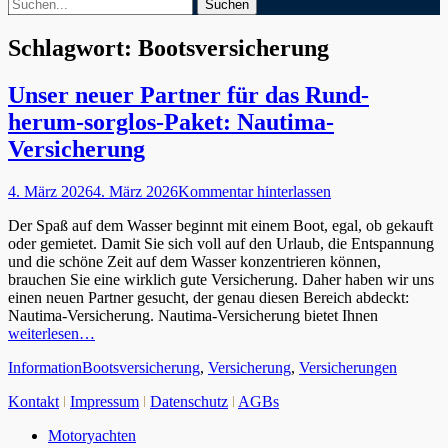
Suchen
Suchen
nach:
Schlagwort:
Bootsversicherung
Unser neuer Partner für das Rund-
herum-sorglos-Paket: Nautima-
Versicherung
Veröffentlicht
4. März 2026
4. März 2026
Kommentar hinterlassen
am
Der Spaß auf dem Wasser beginnt mit einem Boot, egal, ob gekauft
oder gemietet. Damit Sie sich voll auf den Urlaub, die Entspannung
und die schöne Zeit auf dem Wasser konzentrieren können,
brauchen Sie eine wirklich gute Versicherung. Daher haben wir uns
einen neuen Partner gesucht, der genau diesen Bereich abdeckt:
Nautima-Versicherung. Nautima-Versicherung bietet Ihnen
weiterlesen…
Kategorien
Schlagworte
Information
Bootsversicherung
,
Versicherung
,
Versicherungen
Kontakt
ǀ
Impressum
ǀ
Datenschutz
ǀ
AGBs
Nach
Motoryachten
oben