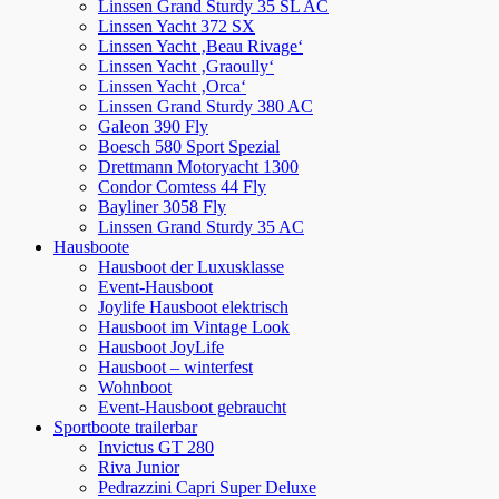
Linssen Grand Sturdy 35 SL AC
scrollen
Linssen Yacht 372 SX
Linssen Yacht ‚Beau Rivage‘
Linssen Yacht ‚Graoully‘
Linssen Yacht ‚Orca‘
Linssen Grand Sturdy 380 AC
Galeon 390 Fly
Boesch 580 Sport Spezial
Drettmann Motoryacht 1300
Condor Comtess 44 Fly
Bayliner 3058 Fly
Linssen Grand Sturdy 35 AC
Hausboote
Hausboot der Luxusklasse
Event-Hausboot
Joylife Hausboot elektrisch
Hausboot im Vintage Look
Hausboot JoyLife
Hausboot – winterfest
Wohnboot
Event-Hausboot gebraucht
Sportboote trailerbar
Invictus GT 280
Riva Junior
Pedrazzini Capri Super Deluxe