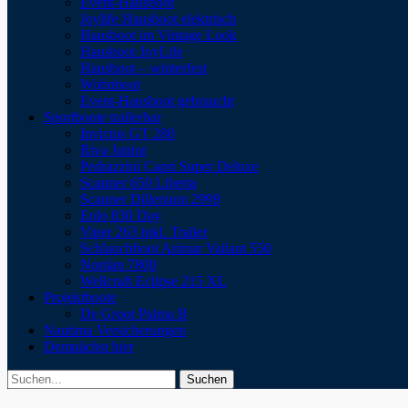
Event-Hausboot
Joylife Hausboot elektrisch
Hausboot im Vintage Look
Hausboot JoyLife
Hausboot – winterfest
Wohnboot
Event-Hausboot gebraucht
Sportboote trailerbar
Invictus GT 280
Riva Junior
Pedrazzini Capri Super Deluxe
Scanner 650 Liberta
Scanner Dillenium 2999
Eolo 830 Day
Viper 263 inkl. Trailer
Schlauchboot Arimar Vailant 550
Nordan 7800
Wellcraft Eclipse 215 XL
Projektboote
De Groot Palma B
Nautima Versicherungen
Demnächst hier
Suchen
Suchen
nach: