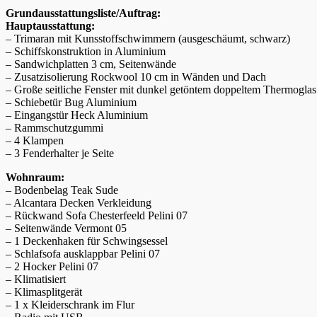
Grundausstattungsliste/Auftrag:
Hauptausstattung:
– Trimaran mit Kunsstoffschwimmern (ausgeschäumt, schwarz)
– Schiffskonstruktion in Aluminium
– Sandwichplatten 3 cm, Seitenwände
– Zusatzisolierung Rockwool 10 cm in Wänden und Dach
– Große seitliche Fenster mit dunkel getöntem doppeltem Thermoglas 
– Schiebetür Bug Aluminium
– Eingangstür Heck Aluminium
– Rammschutzgummi
– 4 Klampen
– 3 Fenderhalter je Seite
Wohnraum:
– Bodenbelag Teak Sude
– Alcantara Decken Verkleidung
– Rückwand Sofa Chesterfeeld Pelini 07
– Seitenwände Vermont 05
– 1 Deckenhaken für Schwingsessel
– Schlafsofa ausklappbar Pelini 07
– 2 Hocker Pelini 07
– Klimatisiert
– Klimasplitgerät
– 1 x Kleiderschrank im Flur