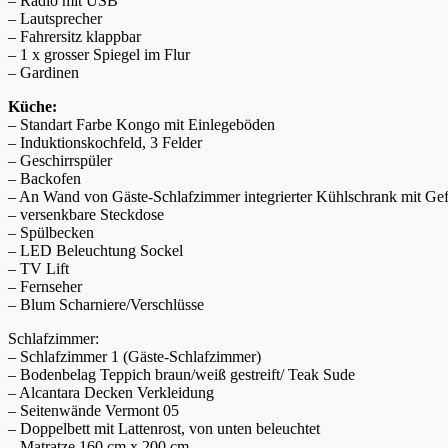
– Radio mit USB
– Lautsprecher
– Fahrersitz klappbar
– 1 x grosser Spiegel im Flur
– Gardinen
Küche:
– Standart Farbe Kongo mit Einlegeböden
– Induktionskochfeld, 3 Felder
– Geschirrspüler
– Backofen
– An Wand von Gäste-Schlafzimmer integrierter Kühlschrank mit Gef
– versenkbare Steckdose
– Spülbecken
– LED Beleuchtung Sockel
– TV Lift
– Fernseher
– Blum Scharniere/Verschlüsse
Schlafzimmer:
– Schlafzimmer 1 (Gäste-Schlafzimmer)
– Bodenbelag Teppich braun/weiß gestreift/ Teak Sude
– Alcantara Decken Verkleidung
– Seitenwände Vermont 05
– Doppelbett mit Lattenrost, von unten beleuchtet
– Matratze 160 cm x 200 cm