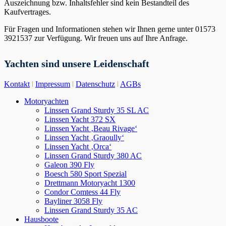
Auszeichnung bzw. Inhaltsfehler sind kein Bestandteil des
Kaufvertrages.
Für Fragen und Informationen stehen wir Ihnen gerne unter 01573
3921537 zur Verfügung. Wir freuen uns auf Ihre Anfrage.
Yachten sind unsere Leidenschaft
Kontakt
ǀ
Impressum
ǀ
Datenschutz
ǀ
AGBs
Nach
Motoryachten
oben
Linssen Grand Sturdy 35 SL AC
scrollen
Linssen Yacht 372 SX
Linssen Yacht ‚Beau Rivage‘
Linssen Yacht ‚Graoully‘
Linssen Yacht ‚Orca‘
Linssen Grand Sturdy 380 AC
Galeon 390 Fly
Boesch 580 Sport Spezial
Drettmann Motoryacht 1300
Condor Comtess 44 Fly
Bayliner 3058 Fly
Linssen Grand Sturdy 35 AC
Hausboote