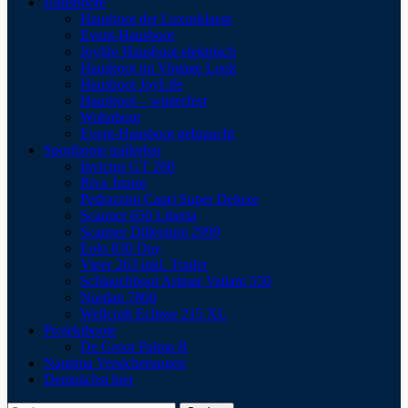
Hausboote
Hausboot der Luxusklasse
Event-Hausboot
Joylife Hausboot elektrisch
Hausboot im Vintage Look
Hausboot JoyLife
Hausboot – winterfest
Wohnboot
Event-Hausboot gebraucht
Sportboote trailerbar
Invictus GT 280
Riva Junior
Pedrazzini Capri Super Deluxe
Scanner 650 Liberta
Scanner Dillenium 2999
Eolo 830 Day
Viper 263 inkl. Trailer
Schlauchboot Arimar Vailant 550
Nordan 7800
Wellcraft Eclipse 215 XL
Projektboote
De Groot Palma B
Nautima Versicherungen
Demnächst hier